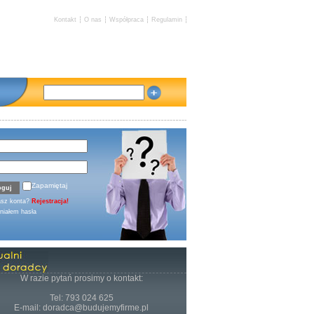
Kontakt
O nas
Współpraca
Regulamin
Zapamiętaj
asz konta?
Rejestracja!
iałem hasła
W razie pytań prosimy o kontakt:
Tel: 793 024 625
E-mail: doradca@budujemyfirme.pl