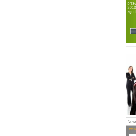
prze
2013
zgod
regi
News
Wpis