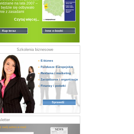
widziane na lata 2007 –
 będzie się odbywało
nie z zasadami
onalnej po
Czytaj więcej...
Kup teraz
Inne e-booki
Szkolenia biznesowe
»
E-biznes
»
Fundusze Europejskie
»
Reklama i marketing
»
Zarzadzanie i organizacje
»
Finansy i podatki
Sprawdź
letter
z swój adres e-mail: