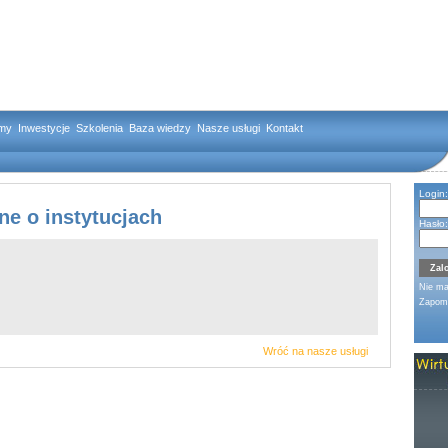
rmy
Inwestycje
Szkolenia
Baza wiedzy
Nasze usługi
Kontakt
Login:
ne o instytucjach
Hasło:
Nie m
Zapomn
Wróć na nasze usługi