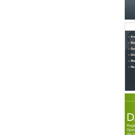
»
Kr
»
Bi
»
Do
»
Do
»
Ma
»
Na
D
Regi
Oper
dla 