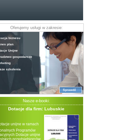
Oferujemy usługi w zakresie:
eacja biznesu
znes plan
tacje Unijne
radztwo gospodarcze
rketing
sze szkolenia
Sprawdź
Nasze e-booki:
Dotacje dla firm: Lubuskie
otacje unijne w ramach
onalnych Programów
acyjnych Dotacje unijne
polskich przedsiębiorców